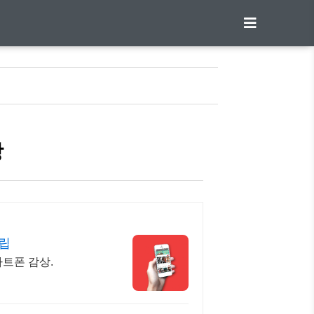
랑
립
마트폰 감상.