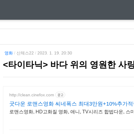
영화
/
산체스22
/
2023. 1. 19. 20:30
<타이타닉> 바다 위의 영원한 사
http://clean.cinefox.com
광고
굿다운 로맨스영화 씨네폭스 최대3만원+10%추가적
로맨스영화, HD고화질 영화, 애니, TV시리즈 합법다운, 스