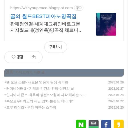
실적으로 도움이 되는 상담, 일단 문
의부탁드립니다.
https://withyoupeace.blogspot.com
광고
꿈의 월드BEST피아노명곡집
판매점연결-세계대그위인바로그분
저자월드대(정연옥)명곡집 체르니
30&40하농병행악보집
구독하기
공감
영화
'
' 카테고리의 다른 글
<맨 오브 스틸> 새로운 영웅의 탄생 슈퍼맨
2023.01.28
<터미네이터 2> 기계와 인간의 전쟁-심판의 날
2023.01.27
<인디아나 존스-최후의 성전> 모험의 시작 해리슨 포드
2023.01.24
<투모로우> 최고의 재난 영화-롤랜드 에머리히
2023.01.22
<트루 라이즈> 우리 아빠는 스파이
2023.01.20