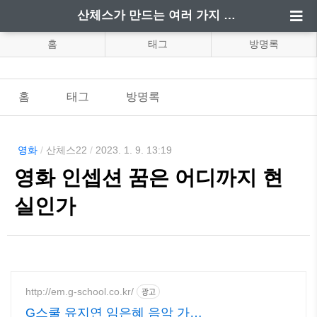
산체스가 만드는 여러 가지 정보
홈
태그
방명록
홈
태그
방명록
영화
/
산체스22
/
2023. 1. 9. 13:19
영화 인셉션 꿈은 어디까지 현
실인가
http://em.g-school.co.kr/
광고
G스쿨 유지연 임은혜 음악 가장