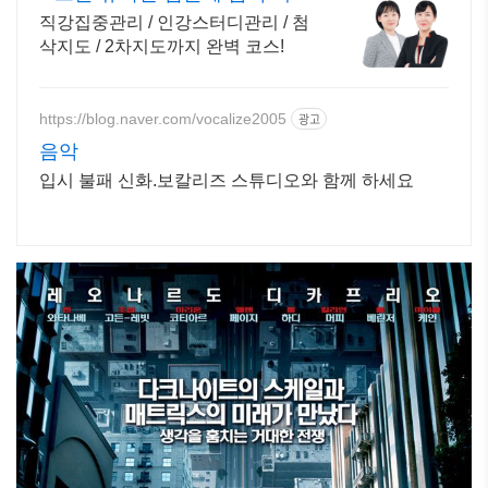
많은 합격자들의 추천
직강집중관리 / 인강스터디관리 / 첨
삭지도 / 2차지도까지 완벽 코스!
https://blog.naver.com/vocalize2005
광고
음악
입시 불패 신화.보칼리즈 스튜디오와 함께 하세요