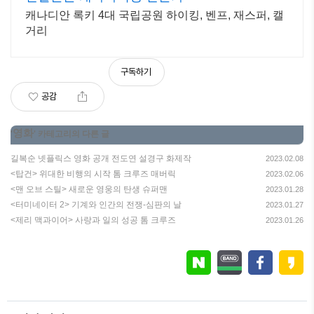
캐나디안 록키 4대 국립공원 하이킹, 벤프, 재스퍼, 캘
거리
구독하기
공감
영화
'
' 카테고리의 다른 글
길복순 넷플릭스 영화 공개 전도연 설경구 화제작
2023.02.08
<탑건> 위대한 비행의 시작 톰 크루즈 매버릭
2023.02.06
<맨 오브 스틸> 새로운 영웅의 탄생 슈퍼맨
2023.01.28
<터미네이터 2> 기계와 인간의 전쟁-심판의 날
2023.01.27
<제리 맥과이어> 사랑과 일의 성공 톰 크루즈
2023.01.26