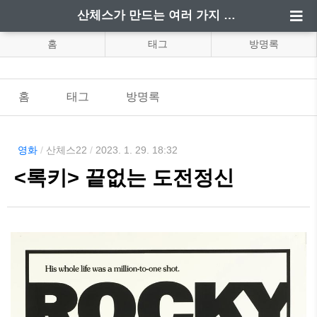
산체스가 만드는 여러 가지 정보
홈
태그
방명록
홈
태그
방명록
영화
/
산체스22
/
2023. 1. 29. 18:32
<록키> 끝없는 도전정신