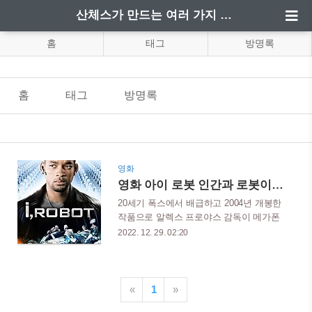
산체스가 만드는 여러 가지 정보
홈
태그
방명록
홈
태그
방명록
영화
영화 아이 로봇 인간과 로봇이 함께 하는 세계
20세기 폭스에서 배급하고 2004년 개봉한
작품으로 알렉스 프로야스 감독이 메가폰
을 잡고 윌 스미스가 주연으로 출연하 였
2022. 12. 29. 02:20
으며, 제77회 아카데미 시상식 시각효과상
후보작이다. 제작비는 1억 2천만 달러에
총 3억 4720만 달러를 벌어 들여 흥행에는
성공했다. 아이작 아시모프의 소설을 원작
«
1
»
으로 하였지만 실제로 영화를 보면 내용과