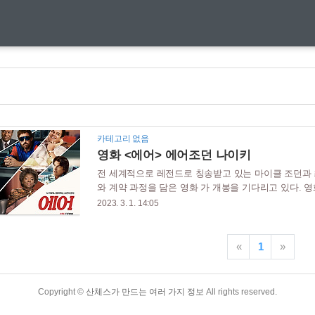
카테고리 없음
영화 <에어> 에어조던 나이키
전 세계적으로 레전드로 칭송받고 있는 마이클 조던과
와 계약 과정을 담은 영화 가 개봉을 기다리고 있다. 
기 투합해서 만든 작품이다. 목차 드디어 공개 영화 의
2023. 3. 1. 14:05
로 내려간 나이키가 최고의 브랜드로 발돋움하기 위해
낸 작품이다. 2023년 현재 아무도 넘볼 수 없는 최
금증을 자아내게 한다. 간단한 영화정보 2023년 4월 5일
«
1
»
데이먼, 벤 에플렉, 제이슨 베이트먼, 마론 웨이언스, 크
Copyright ©
산체스가 만드는 여러 가지 정보
All rights reserved.