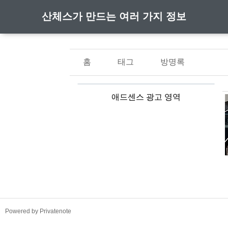
산체스가 만드는 여러 가지 정보
홈
태그
방명록
애드센스 광고 영역
TistoryWhaleSkin3.4
Powered by Privatenote