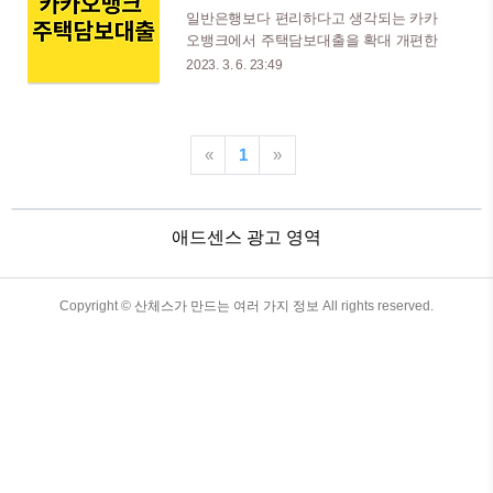
담보대출 대출신청자격 주택을 담보로 대
일반은행보다 편리하다고 생각되는 카카
출을 신청하는 고객. (주택구입/신출/경락
오뱅크에서 주택담보대출을 확대 개편한
주택 구입자금대출 및 통장자동대출 포함)
다. 얼마 전까지는 일부지역에서만 대출이
2023. 3. 6. 23:49
대출금액 담보조사가격 및 소득금액, 다보
진행되었지만 2023년도부터는 전국적으로
물건지 지역 등에 따른 대출가능금액 이내
확대된다. 휴대폰만 있으면 간편하게 신청
(통장자동대출은 최고 3억원 이내) 대출기
하여 한도와 금리를 조회하고 대출이 진행
간 및 상환방법 대출기간 -일시상환(통장
되는 편리한 주택담보 금융상품이다. 목차
«
1
»
자동대출 포함) : 최저 1년이상 최장 5년 이
카카오뱅크 주택담보대출 상품안내 신청
내(통장자동대출은 1년) -분할상환(원금균
자격(대상자) 공통사항 -현재 직장에서 1개
등, 원리금균등, 고..
월 이상 재직 중인 근로소득자 -소득금액
애드센스 광고 영역
증명원으로 소득 입증이 가능한 사업소득
자 주택구입자금 -세대 합산하여무주택 또
는 1주택 세대 매매계약을 체결하고 소유
권 이전이 완료되지 않은 경우 신청 가능 -
TistoryWhaleSkin3.4
Copyright ©
산체스가 만드는 여러 가지 정보
All rights reserved.
무주택세대라도 주택담보대출을 보유한
경우 신청 불가 생활안정자금 -세대 합산
하여 1주택 세대 -담보주택의 소유권 이전
이 3개월 이상 경과한 경우 신청 가능 -일
련..