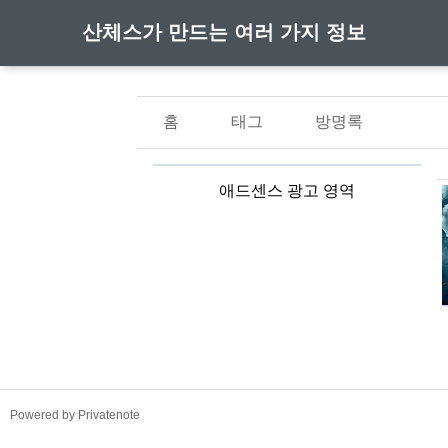
산체스가 만드는 여러 가지 정보
홈
태그
방명록
애드센스 광고 영역
TistoryWhaleSkin3.4
Powered by Privatenote