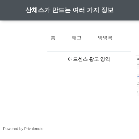
산체스가 만드는 여러 가지 정보
홈
태그
방명록
애드센스 광고 영역
TistoryWhaleSkin3.4
Powered by Privatenote