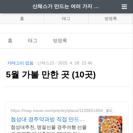
산체스가 만드는 여러 가지 정보
홈
태그
방명록
홈
태그
방명록
카테고리 없음
/
산체스22
/
2025. 4. 28. 22:46
5월 가볼 만한 곳 (10곳)
https://map.naver.com/p/entry/place/1126651604
광고
첨성대 경주약과방 직접 만드는
고급 K-디저트
첨성대추천, 명절선물 경주여행 선물