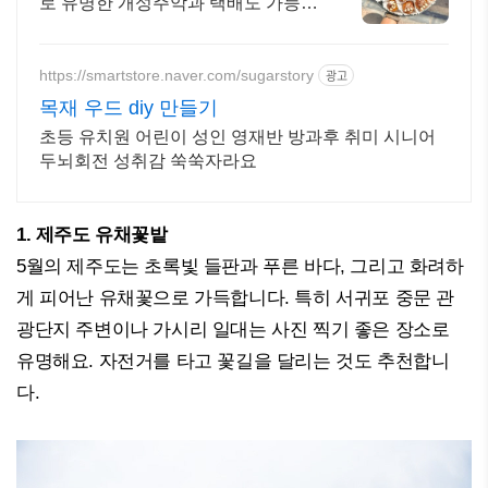
로 유명한 개성주악과 택배도 가능한
수제약과 매일 한정 수량 생산하는
고급 한과 맛집 경주여행 선물로 추
천하는 찹쌀 개성주악!
https://smartstore.naver.com/sugarstory
광고
목재 우드 diy 만들기
초등 유치원 어린이 성인 영재반 방과후 취미 시니어
두뇌회전 성취감 쑥쑥자라요
1. 제주도 유채꽃밭
5월의 제주도는 초록빛 들판과 푸른 바다, 그리고 화려하
게 피어난 유채꽃으로 가득합니다. 특히 서귀포 중문 관
광단지 주변이나 가시리 일대는 사진 찍기 좋은 장소로
유명해요. 자전거를 타고 꽃길을 달리는 것도 추천합니
다.