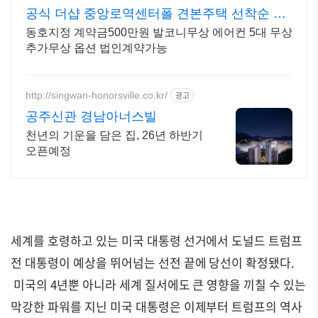
공식 더샵 중앙로역센터폴 견본주택 선착순 동
호지정 중
동호지정 계약금500만원 발코니무상 에어컨 5대 무상
추가무상 옵션 법인계약가능
http://singwan-honorsville.co.kr/
광고
공주신관 경남아너스빌
천년의 기운을 담은 집, 26년 하반기
오픈예정
세계를 호령하고 있는 미국 대통령 선거에서 도널드 트럼프
전 대통령이 예상을 뛰어넘는 선전 끝에 당선이 확정됐다.
미국의 4년뿐 아니라 세계 질서에도 큰 영향을 끼칠 수 있는
막강한 파워를 지닌 미국 대통령은 이제부터 트럼프의 역사