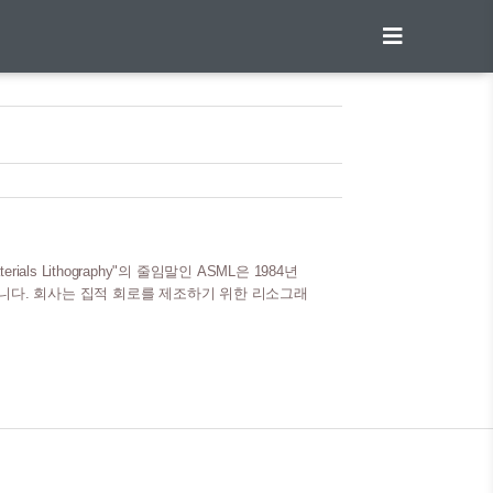
aterials Lithography"의 줄임말인 ASML은 1984년
설립되었습니다. 회사는 집적 회로를 제조하기 위한 리소그래
ASML은 최초의 프로토타입 리소그래피 시스템을 생
) ASML은 1995년 암스테르담 증권거래소와 나스닥 증권
정표를 세웠습니다. 이 시기 ASML은 리소그래피 기
리콘밸리그룹 인수(2001년) ASML은 2001년 ..