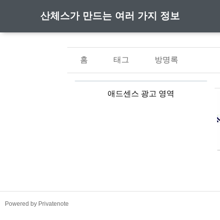
산체스가 만드는 여러 가지 정보
홈
태그
방명록
애드센스 광고 영역
TistoryWhaleSkin3.4
Powered by Privatenote