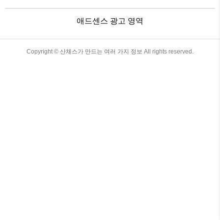
ChatGPT: Optimizing Language Models
for Dialogue We’ve trained a model called
애드센스 광고 영역
ChatGPT which interacts in a
conversational way. The dialogue format
makes it possible for ChatGPT to answer
followup questions, admit its..
TistoryWhaleSkin3.4
Copyright ©
산체스가 만드는 여러 가지 정보
All rights reserved.