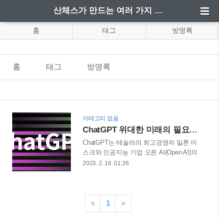
산체스가 만드는 여러 가지 정보
홈
태그
방명록
홈
태그
방명록
카테고리 없음
ChatGPT 위대한 미래의 필요조건 4차 산업혁명
ChatGPT는 테슬라의 최고경영자 일론 머
스크와 인공지능 기업 오픈 AI(Open AI)의
샘 알트먼 최고 경영자가 개발한 대화형
2023. 2. 16. 01:26
인공지능 서비스이다. 입력한 문장을 기반
으로 답변을 하는 스마트한 챗봇이라고 보
면 되며 앞으로 버전 업그레이드를 통해
더욱더 사람들을 놀라게 할 만한 혁신적인
«
1
»
모습으로 재탄생을 예고하고 있다.