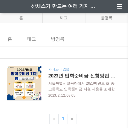
산체스가 만드는 여러 가지 정보
홈
태그
방명록
홈
태그
방명록
카테고리 없음
2023년 입학준비금 신청방법 지원금액 지원대상
서울특별시교육청에서 2023학년도 초·중·
고등학교 입학준비금 지원 내용을 소개한
다. 편리하게 온라인 신청시스템을 통해
2023. 2. 12. 08:05
학부모들이 편리하게 신청하여 지원금을
지원받을 수 있는 것이 장점이다. 신청 후
에 대상자 확인을 하고 중·고등학교는 2월
에, 초등학교는 3월에 지급될 예정이다. 목
«
1
»
차 입학준비금 입학준비금은 초등학교, 중