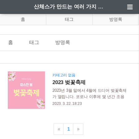
산체스가 만드는 여러 가지 정보
홈
태그
방명록
홈
태그
방명록
카테고리 없음
2023 벚꽃축제
2023년 3월 말에서 4월에 드디어 벚꽃축제
가 열립니다. 코로나 이후에 몇 년간 조용
했던 봄 최고의 축제인 벚꽃 축제가 많은
2023. 3. 22. 18:23
이들의 관심 속에 대한민국 각지에서 여러
분들을 기다리고 있습니다. 짧고 굵게 피
고 지는 벚꽃 축제 일정에 대해 자세히 알
아보겠습니다. 목차 전국 개화시기 벚꽃은
«
1
»
대략 열흘정도만 피다가 지기 때문에 원하