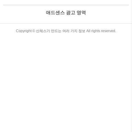
는 장소와 시기를 잘 확인하여 만개한 벚
꽃을 볼 수 있도록 잘 확인 하도록 합니다.
애드센스 광고 영역
보통 개화일로부터 일주일 후가 만개하는
시기라고 보면 됩니다. 아래 표를 보면 전
국에서 진행될 예정인 벚꽃축제 일을 확인
할 수 있습니다. 벚꽃 축제 명소 서울 여의
TistoryWhaleSkin3.4
Copyright ©
산체스가 만드는 여러 가지 정보
All rights reserved.
도 윤중로 인천 자유공원 수원 경기도청
청주 무심천변 춘천 소양강댐 강릉 경포호
수 전주~군산간 번영로 하동 쌍계사 진해
여좌천 부산 남천동..