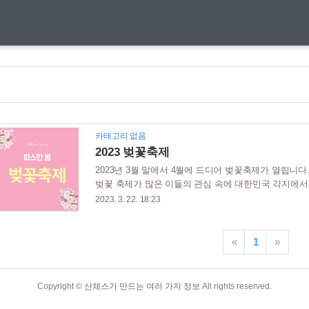
카테고리 없음
2023 벚꽃축제
2023년 3월 말에서 4월에 드디어 벚꽃축제가 열립니다
벚꽃 축제가 많은 이들의 관심 속에 대한민국 각지에서
는 벚꽃 축제 일정에 대해 자세히 알아보겠습니다. 목
2023. 3. 22. 18:23
기 때문에 원하는 장소와 시기를 잘 확인하여 만개한 벚
화일로부터 일주일 후가 만개하는 시기라고 보면 됩니다
제 일을 확인할 수 있습니다. 벚꽃 축제 명소 서울 여
«
1
»
천변 춘천 소양강댐 강릉 경포호수 전주~군산간 번영로 
Copyright ©
산체스가 만드는 여러 가지 정보
All rights reserved.