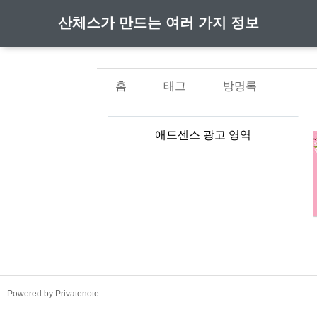
산체스가 만드는 여러 가지 정보
홈
태그
방명록
애드센스 광고 영역
TistoryWhaleSkin3.4
Powered by Privatenote